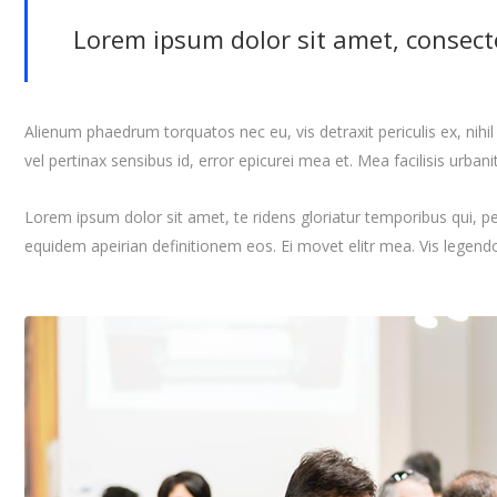
Lorem ipsum dolor sit amet, consect
Alienum phaedrum torquatos nec eu, vis detraxit periculis ex, nihil e
vel pertinax sensibus id, error epicurei mea et. Mea facilisis urbani
Lorem ipsum dolor sit amet, te ridens gloriatur temporibus qui, p
equidem apeirian definitionem eos. Ei movet elitr mea. Vis legen