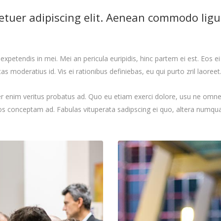
etuer adipiscing elit. Aenean commodo ligul
xpetendis in mei. Mei an pericula euripidis, hinc partem ei est. Eos ei n
tas moderatius id. Vis ei rationibus definiebas, eu qui purto zril laoree
er enim veritus probatus ad. Quo eu etiam exerci dolore, usu ne omnes 
dos conceptam ad. Fabulas vituperata sadipscing ei quo, altera numqua