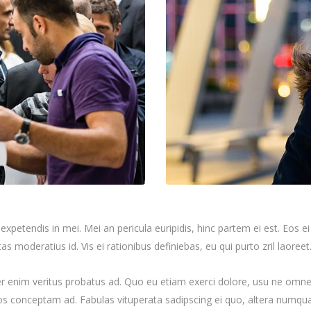
xpetendis in mei. Mei an pericula euripidis, hinc partem ei est. Eos ei n
tas moderatius id. Vis ei rationibus definiebas, eu qui purto zril laoree
er enim veritus probatus ad. Quo eu etiam exerci dolore, usu ne omnes 
dos conceptam ad. Fabulas vituperata sadipscing ei quo, altera numqua