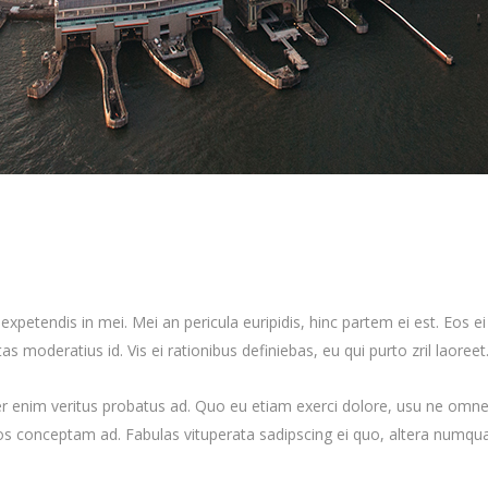
xpetendis in mei. Mei an pericula euripidis, hinc partem ei est. Eos ei n
tas moderatius id. Vis ei rationibus definiebas, eu qui purto zril laoreet
er enim veritus probatus ad. Quo eu etiam exerci dolore, usu ne omnes 
dos conceptam ad. Fabulas vituperata sadipscing ei quo, altera numqua