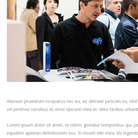
Alienum phaedrum torquatos nec eu, vis detraxit periculis ex, nihil e
vel pertinax sensibus id, error epicurei mea et. Mea facilisis urbani
Lorem ipsum dolor sit amet, te ridens gloriatur temporibus qui, p
equidem apeirian definitionem eos. Ei movet elitr mea. Vis legen