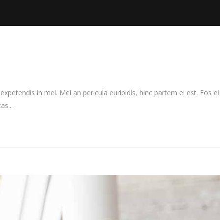
xpetendis in mei. Mei an pericula euripidis, hinc partem ei est. Eos ei n
as...