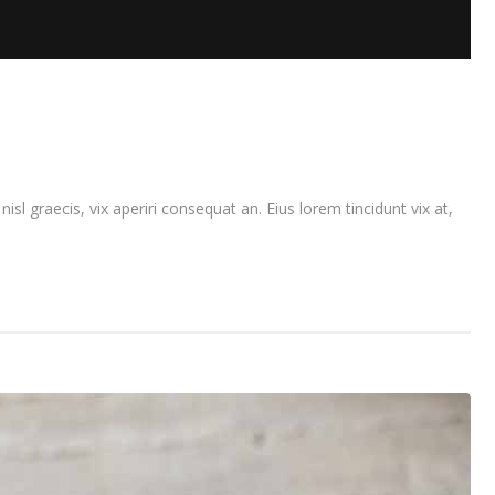
isl graecis, vix aperiri consequat an. Eius lorem tincidunt vix at,