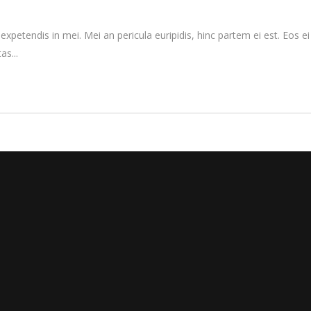
xpetendis in mei. Mei an pericula euripidis, hinc partem ei est. Eos ei n
as...