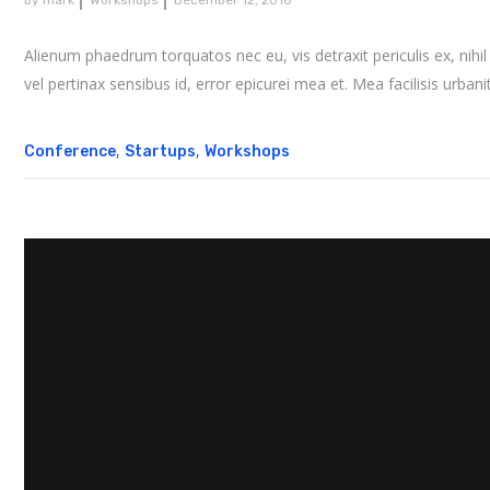
by
mark
Workshops
December 12, 2016
Alienum phaedrum torquatos nec eu, vis detraxit periculis ex, nihil e
vel pertinax sensibus id, error epicurei mea et. Mea facilisis urbanit
,
,
Conference
Startups
Workshops