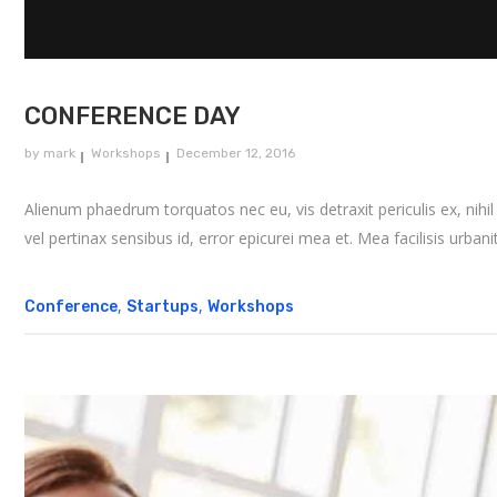
CONFERENCE DAY
by
mark
Workshops
December 12, 2016
Alienum phaedrum torquatos nec eu, vis detraxit periculis ex, nihil e
vel pertinax sensibus id, error epicurei mea et. Mea facilisis urbanit
,
,
Conference
Startups
Workshops